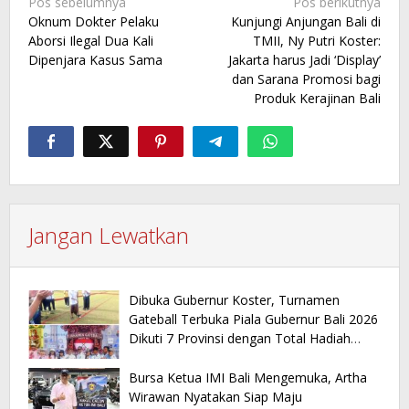
Navigasi
Pos sebelumnya
Pos berikutnya
Oknum Dokter Pelaku
Kunjungi Anjungan Bali di
pos
Aborsi Ilegal Dua Kali
TMII, Ny Putri Koster:
Dipenjara Kasus Sama
Jakarta harus Jadi ‘Display’
dan Sarana Promosi bagi
Produk Kerajinan Bali
Jangan Lewatkan
Dibuka Gubernur Koster, Turnamen
Gateball Terbuka Piala Gubernur Bali 2026
Dikuti 7 Provinsi dengan Total Hadiah
Rp150 Juta
Bursa Ketua IMI Bali Mengemuka, Artha
Wirawan Nyatakan Siap Maju