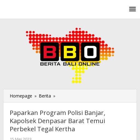
Lewati
ke
konten
Homepage
»
Berita
»
Paparkan
Program
Polisi
Paparkan Program Polisi Banjar,
Banjar,
Kapolsek Denpasar Barat Temui
Kapolsek
Perbekel Tegal Kertha
Denpasar
Barat
15 Mei 2023
oleh