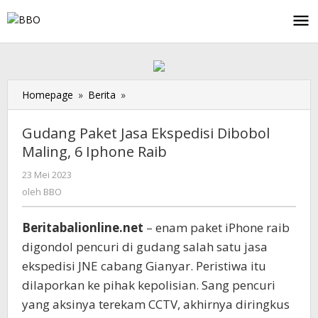
Lewati
ke
konten
Homepage
»
Berita
»
Gudang
Paket
Jasa
Gudang Paket Jasa Ekspedisi Dibobol
Ekspedisi
Maling, 6 Iphone Raib
Dibobol
Maling,
23 Mei 2023
oleh
6
BBO
oleh
BBO
Iphone
Raib
Beritabalionline.net
– enam paket iPhone raib
digondol pencuri di gudang salah satu jasa
ekspedisi JNE cabang Gianyar. Peristiwa itu
dilaporkan ke pihak kepolisian. Sang pencuri
yang aksinya terekam CCTV, akhirnya diringkus