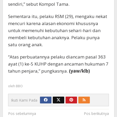
sendiri,” sebut Kompol Tama.
Sementara itu, pelaku RSM (29), mengaku nekat
mencuri karena alasan ekonomi khususnya
untuk memenuhi kebutuhan sehari-hari dan
membeli kebutuhan anaknya. Pelaku punya
satu orang anak.
“Atas perbuatannya pelaku diancam pasal 363
ayat (1) ke-5 KUHP dengan ancaman hukuman 7
tahun penjara,” pungkasnya.
(yaw/klb)
oleh
BBO
Ikuti Kami Pada
Navigasi
Pos sebelumnya
Pos berikutnya