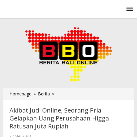
Lewati
ke
konten
Homepage
»
Berita
»
Akibat
Judi
Online,
Akibat Judi Online, Seorang Pria
Seorang
Gelapkan Uang Perusahaan Higga
Pria
Ratusan Juta Rupiah
Gelapkan
Uang
27 Mei 2023
oleh