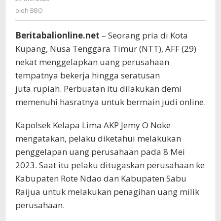
Perusahaan
BBO
oleh
BBO
Higga
Ratusan
Juta
Beritabalionline.net
– Seorang pria di Kota
Rupiah
Kupang, Nusa Tenggara Timur (NTT), AFF (29)
nekat menggelapkan uang perusahaan
tempatnya bekerja hingga seratusan
juta rupiah. Perbuatan itu dilakukan demi
memenuhi hasratnya untuk bermain judi online.
Kapolsek Kelapa Lima AKP Jemy O Noke
mengatakan, pelaku diketahui melakukan
penggelapan uang perusahaan pada 8 Mei
2023. Saat itu pelaku ditugaskan perusahaan ke
Kabupaten Rote Ndao dan Kabupaten Sabu
Raijua untuk melakukan penagihan uang milik
perusahaan.