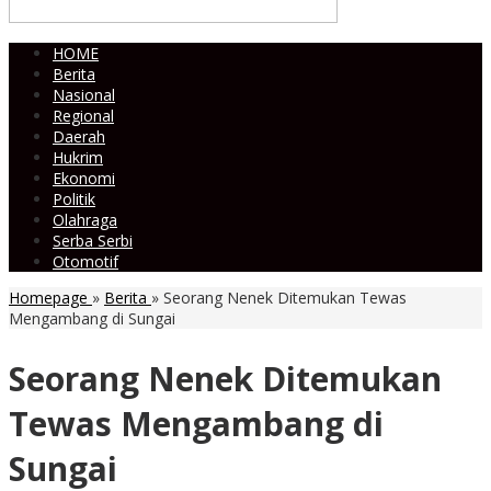
HOME
Berita
Nasional
Regional
Daerah
Hukrim
Ekonomi
Politik
Olahraga
Serba Serbi
Otomotif
Homepage
»
Berita
»
Seorang Nenek Ditemukan Tewas
Mengambang di Sungai
Seorang Nenek Ditemukan
Tewas Mengambang di
Sungai