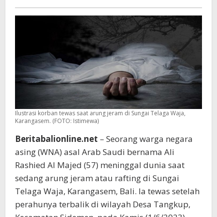
Rafting
di
Sungai
Telaga
Waja
Ilustrasi korban tewas saat arung jeram di Sungai Telaga Waja,
Karangasem. (FOTO: Istimewa)
Beritabalionline.net
– Seorang warga negara
asing (WNA) asal Arab Saudi bernama Ali
Rashied Al Majed (57) meninggal dunia saat
sedang arung jeram atau rafting di Sungai
Telaga Waja, Karangasem, Bali. Ia tewas setelah
perahunya terbalik di wilayah Desa Tangkup,