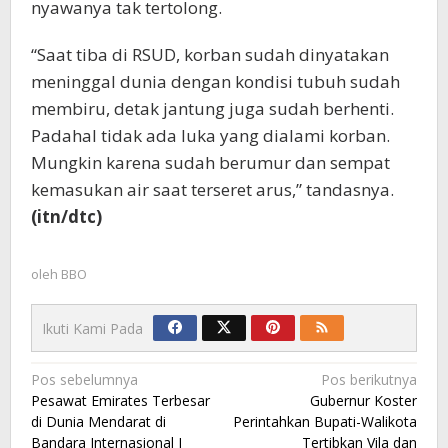
nyawanya tak tertolong.
“Saat tiba di RSUD, korban sudah dinyatakan
meninggal dunia dengan kondisi tubuh sudah
membiru, detak jantung juga sudah berhenti.
Padahal tidak ada luka yang dialami korban.
Mungkin karena sudah berumur dan sempat
kemasukan air saat terseret arus,” tandasnya.
(itn/dtc)
oleh
BBO
Ikuti Kami Pada
Navigasi
Pos sebelumnya
Pos berikutnya
Pesawat Emirates Terbesar
Gubernur Koster
pos
di Dunia Mendarat di
Perintahkan Bupati-Walikota
Bandara Internasional I
Tertibkan Vila dan