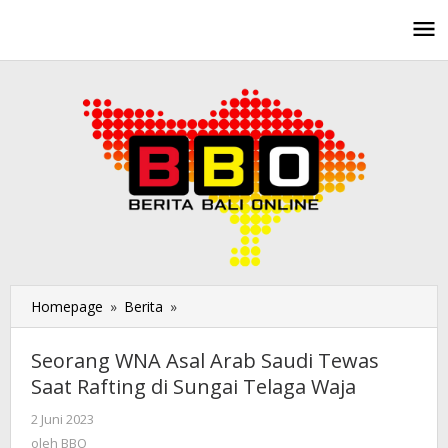
Lewati
ke
konten
Homepage
»
Berita
»
Seorang
WNA
Asal
Seorang WNA Asal Arab Saudi Tewas
Arab
Saat Rafting di Sungai Telaga Waja
Saudi
Tewas
2 Juni 2023
oleh
Saat
BBO
oleh
BBO