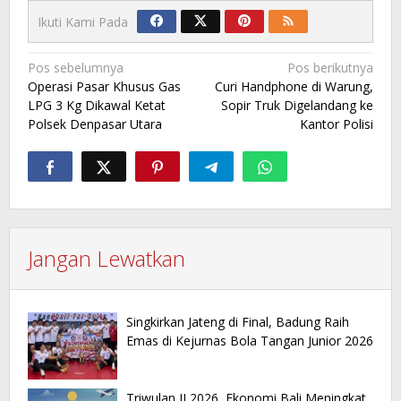
Ikuti Kami Pada
Navigasi
Pos sebelumnya
Pos berikutnya
Operasi Pasar Khusus Gas
Curi Handphone di Warung,
pos
LPG 3 Kg Dikawal Ketat
Sopir Truk Digelandang ke
Polsek Denpasar Utara
Kantor Polisi
Jangan Lewatkan
Singkirkan Jateng di Final, Badung Raih
Emas di Kejurnas Bola Tangan Junior 2026
Triwulan II 2026, Ekonomi Bali Meningkat