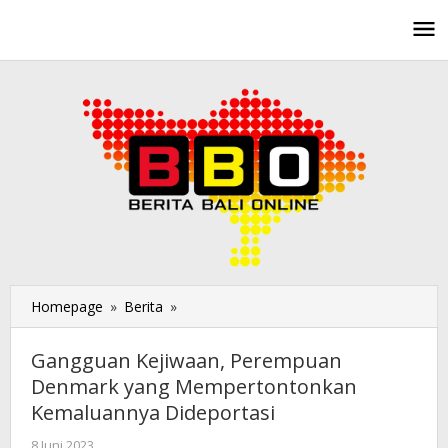
Lewati
ke
konten
Homepage
»
Berita
»
Gangguan
Kejiwaan,
Perempuan
Gangguan Kejiwaan, Perempuan
Denmark
Denmark yang Mempertontonkan
yang
Kemaluannya Dideportasi
Mempertontonkan
Kemaluannya
8 Juni 2023
oleh