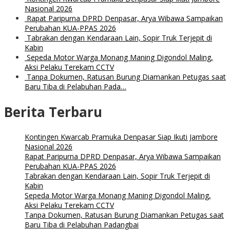
Nasional 2026
Rapat Paripurna DPRD Denpasar, Arya Wibawa Sampaikan
Perubahan KUA-PPAS 2026
Tabrakan dengan Kendaraan Lain, Sopir Truk Terjepit di
Kabin
Sepeda Motor Warga Monang Maning Digondol Maling,
Aksi Pelaku Terekam CCTV
Tanpa Dokumen, Ratusan Burung Diamankan Petugas saat
Baru Tiba di Pelabuhan Pada…
Berita Terbaru
Kontingen Kwarcab Pramuka Denpasar Siap Ikuti Jambore
Nasional 2026
Rapat Paripurna DPRD Denpasar, Arya Wibawa Sampaikan
Perubahan KUA-PPAS 2026
Tabrakan dengan Kendaraan Lain, Sopir Truk Terjepit di
Kabin
Sepeda Motor Warga Monang Maning Digondol Maling,
Aksi Pelaku Terekam CCTV
Tanpa Dokumen, Ratusan Burung Diamankan Petugas saat
Baru Tiba di Pelabuhan Padangbai