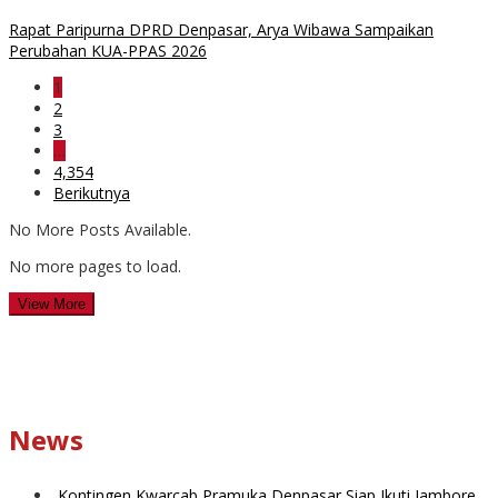
Rapat Paripurna DPRD Denpasar, Arya Wibawa Sampaikan
Perubahan KUA-PPAS 2026
1
2
3
…
4,354
Berikutnya
No More Posts Available.
No more pages to load.
View More
News
Kontingen Kwarcab Pramuka Denpasar Siap Ikuti Jambore