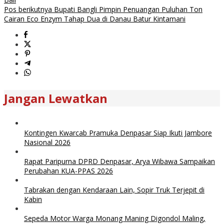
Pos berikutnya
Bupati Bangli Pimpin Penuangan Puluhan Ton
Cairan Eco Enzym Tahap Dua di Danau Batur Kintamani
Jangan Lewatkan
Kontingen Kwarcab Pramuka Denpasar Siap Ikuti Jambore
Nasional 2026
Rapat Paripurna DPRD Denpasar, Arya Wibawa Sampaikan
Perubahan KUA-PPAS 2026
Tabrakan dengan Kendaraan Lain, Sopir Truk Terjepit di
Kabin
Sepeda Motor Warga Monang Maning Digondol Maling,