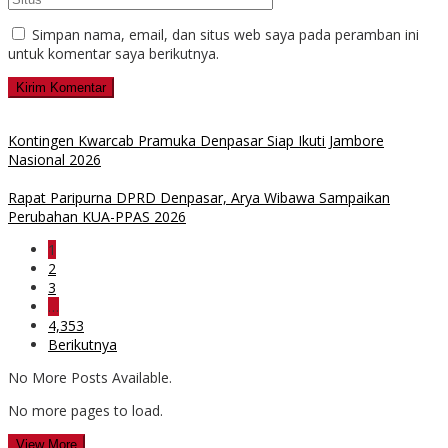
Simpan nama, email, dan situs web saya pada peramban ini
untuk komentar saya berikutnya.
Kontingen Kwarcab Pramuka Denpasar Siap Ikuti Jambore
Nasional 2026
Rapat Paripurna DPRD Denpasar, Arya Wibawa Sampaikan
Perubahan KUA-PPAS 2026
1
2
3
…
4,353
Berikutnya
No More Posts Available.
No more pages to load.
View More