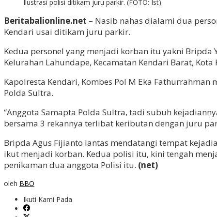
Ilustrasi polisi ditikam juru parkir. (FOTO: Ist)
Beritabalionline.net
– Nasib nahas dialami dua person
Kendari usai ditikam juru parkir.
Kedua personel yang menjadi korban itu yakni Bripda Yu
Kelurahan Lahundape, Kecamatan Kendari Barat, Kota K
Kapolresta Kendari, Kombes Pol M Eka Fathurrahman m
Polda Sultra.
“Anggota Samapta Polda Sultra, tadi subuh kejadiannya
bersama 3 rekannya terlibat keributan dengan juru pa
Bripda Agus Fijianto lantas mendatangi tempat kejadi
ikut menjadi korban. Kedua polisi itu, kini tengah me
penikaman dua anggota Polisi itu.
(net)
oleh
BBO
Ikuti Kami Pada