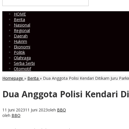
HOME
Berita
Nasional
Regional
Daerah
Hukrim
Ekonomi
Politik
Olahraga
Serba Serbi
Otomotif
Homepage
»
Berita
»
Dua Anggota Polisi Kendari Ditikam Juru Parki
Dua Anggota Polisi Kendari Di
11 Juni 2023
11 Juni 2023
oleh
BBO
oleh
BBO