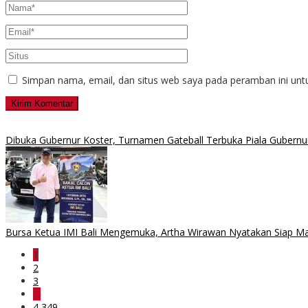
Simpan nama, email, dan situs web saya pada peramban ini unt
Dibuka Gubernur Koster, Turnamen Gateball Terbuka Piala Gubernur 
Bursa Ketua IMI Bali Mengemuka, Artha Wirawan Nyatakan Siap M
1
2
3
…
4,349