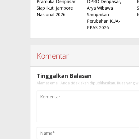
Pramuka Denpasar
DPRD Denpasar,
Siap Ikuti Jambore
Arya Wibawa
S
Nasional 2026
Sampaikan
Perubahan KUA-
PPAS 2026
Komentar
Tinggalkan Balasan
Alamat email Anda tidak akan dipublikasikan.
Ruas yang w