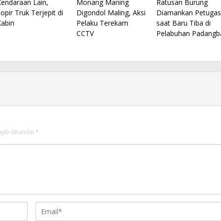
Kendaraan Lain,
Monang Maning
Ratusan Burung
opir Truk Terjepit di
Digondol Maling, Aksi
Diamankan Petugas
Kabin
Pelaku Terekam
saat Baru Tiba di
CCTV
Pelabuhan Padangb
ajib ditandai
*