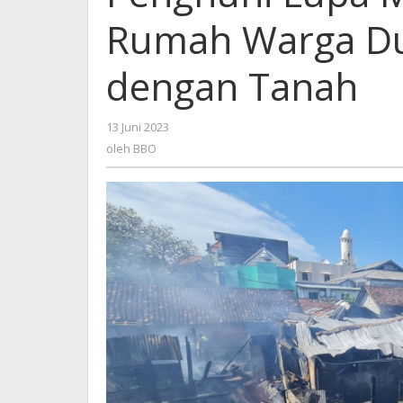
35
Rumah Warga Du
Rumah
Warga
Dusun
dengan Tanah
Wanasari
Rata
dengan
13 Juni 2023
oleh
Tanah
BBO
oleh
BBO