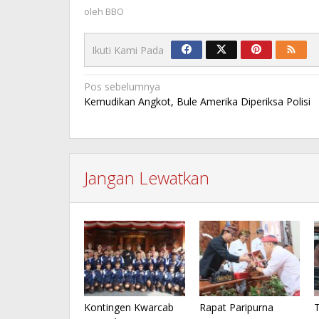
oleh
BBO
Ikuti Kami Pada
Navigasi
Pos sebelumnya
Kemudikan Angkot, Bule Amerika Diperiksa Polisi
pos
Jangan Lewatkan
Kontingen Kwarcab
Rapat Paripurna