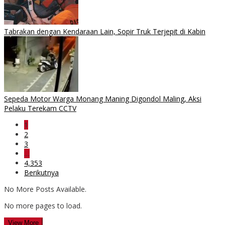
Tabrakan dengan Kendaraan Lain, Sopir Truk Terjepit di Kabin
Sepeda Motor Warga Monang Maning Digondol Maling, Aksi
Pelaku Terekam CCTV
1
2
3
…
4,353
Berikutnya
No More Posts Available.
No more pages to load.
View More