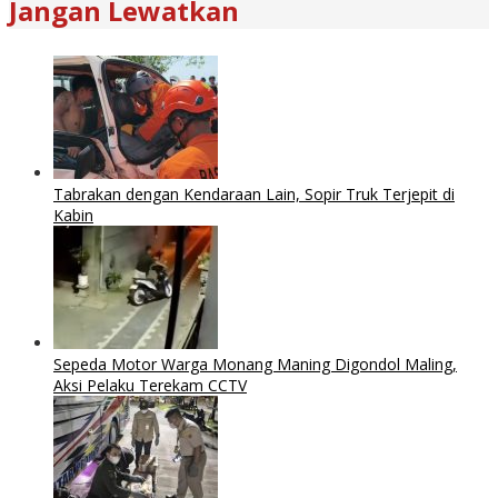
Jangan Lewatkan
Tabrakan dengan Kendaraan Lain, Sopir Truk Terjepit di
Kabin
Sepeda Motor Warga Monang Maning Digondol Maling,
Aksi Pelaku Terekam CCTV