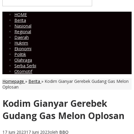
HOME
Berita
Nasional
Regional
Daerah
Hukrim
Ekonomi
Politik
Olahraga
Serba Serbi
Otomotif
Homepage
»
Berita
»
Kodim Gianyar Gerebek Gudang Gas Melon
Oplosan
Kodim Gianyar Gerebek
Gudang Gas Melon Oplosan
17 Juni 2023
17 Juni 2023
oleh
BBO