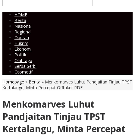
HOME
Berita
Nasional
Regional
Daerah
Hukrim
Ekonomi
Politik
Olahraga
Serba Serbi
Otomotif
Homepage
»
Berita
»
Menkomarves Luhut Pandjaitan Tinjau TPST
Kertalangu, Minta Percepat Offtaker RDF
Menkomarves Luhut
Pandjaitan Tinjau TPST
Kertalangu, Minta Percepat