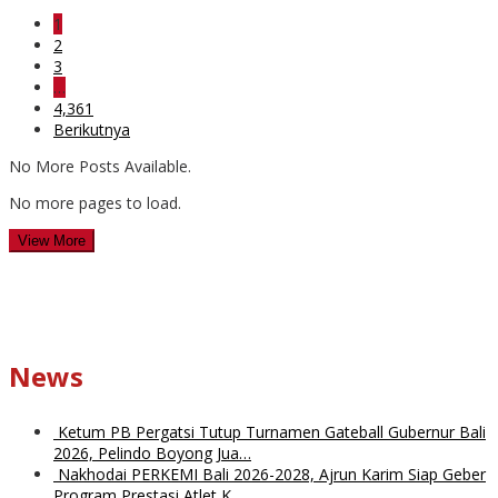
1
2
3
…
4,361
Berikutnya
No More Posts Available.
No more pages to load.
View More
News
Ketum PB Pergatsi Tutup Turnamen Gateball Gubernur Bali
2026, Pelindo Boyong Jua…
Nakhodai PERKEMI Bali 2026-2028, Ajrun Karim Siap Geber
Program Prestasi Atlet K…