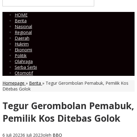
HOME
Berita
Nasional
Regional
Daerah
Hukrim
Ekonomi
Politik
Olahraga
Serba Serbi
Otomotif
Homepage
»
Berita
»
Tegur Gerombolan Pemabuk, Pemilik Kos
Ditebas Golok
Tegur Gerombolan Pemabuk,
Pemilik Kos Ditebas Golok
6 Juli 2023
6 Juli 2023
oleh
BBO