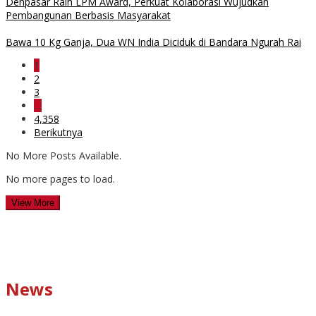
Denpasar Raih LPM Award, Perkuat Kolaborasi Wujudkan
Pembangunan Berbasis Masyarakat
Bawa 10 Kg Ganja, Dua WN India Diciduk di Bandara Ngurah Rai
1
2
3
…
4,358
Berikutnya
No More Posts Available.
No more pages to load.
View More
News