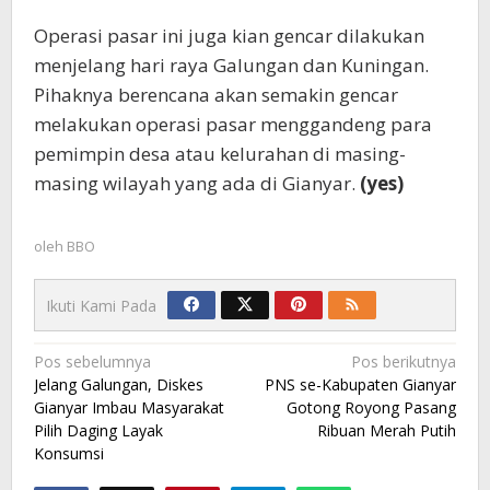
Operasi pasar ini juga kian gencar dilakukan
menjelang hari raya Galungan dan Kuningan.
Pihaknya berencana akan semakin gencar
melakukan operasi pasar menggandeng para
pemimpin desa atau kelurahan di masing-
masing wilayah yang ada di Gianyar.
(yes)
oleh
BBO
Ikuti Kami Pada
Navigasi
Pos sebelumnya
Pos berikutnya
Jelang Galungan, Diskes
PNS se-Kabupaten Gianyar
pos
Gianyar Imbau Masyarakat
Gotong Royong Pasang
Pilih Daging Layak
Ribuan Merah Putih
Konsumsi