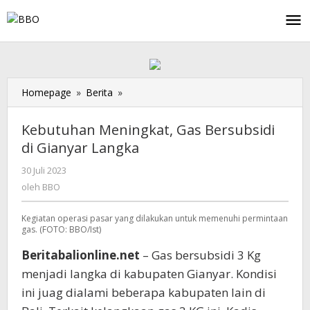
Lewati
ke
konten
Homepage
»
Berita
»
Kebutuhan
Meningkat,
Gas
Kebutuhan Meningkat, Gas Bersubsidi
Bersubsidi
di Gianyar Langka
di
Gianyar
30 Juli 2023
oleh
Langka
BBO
oleh
BBO
Kegiatan operasi pasar yang dilakukan untuk memenuhi permintaan
gas. (FOTO: BBO/Ist)
Beritabalionline.net
– Gas bersubsidi 3 Kg
menjadi langka di kabupaten Gianyar. Kondisi
ini juag dialami beberapa kabupaten lain di