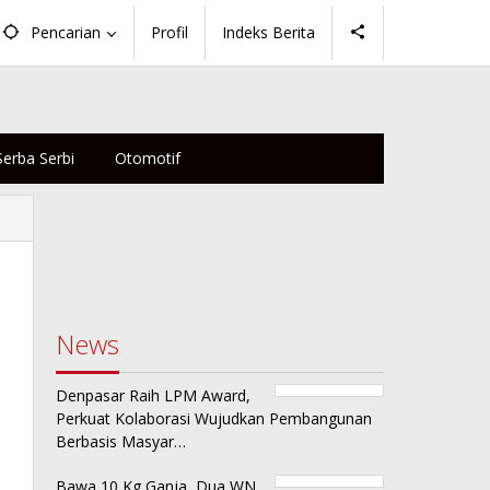
Pencarian
Profil
Indeks Berita
Serba Serbi
Otomotif
News
Denpasar Raih LPM Award,
Perkuat Kolaborasi Wujudkan Pembangunan
Berbasis Masyar…
Bawa 10 Kg Ganja, Dua WN