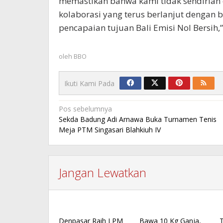
memastikan bahwa kami tidak sendiria
kolaborasi yang terus berlanjut dengan 
pencapaian tujuan Bali Emisi Nol Bersih,
oleh
BBO
Ikuti Kami Pada
Navigasi
Pos sebelumnya
Sekda Badung Adi Arnawa Buka Turnamen Tenis
pos
Meja PTM Singasari Blahkiuh IV
Jangan Lewatkan
Denpasar Raih LPM
Bawa 10 Kg Ganja,