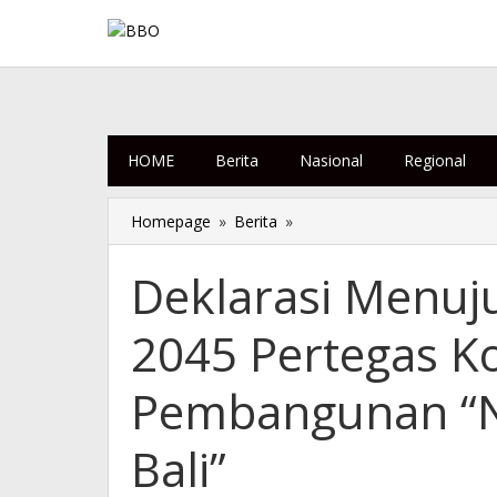
Lewati
ke
konten
HOME
Berita
Nasional
Regional
Homepage
»
Berita
»
Deklarasi
Menuju
Bali
Deklarasi Menuju
Emisi
Nol
2045 Pertegas K
Bersih
2045
Pertegas
Pembangunan “N
Komitmen
Visi
Bali”
Pembangunan
“Nangun