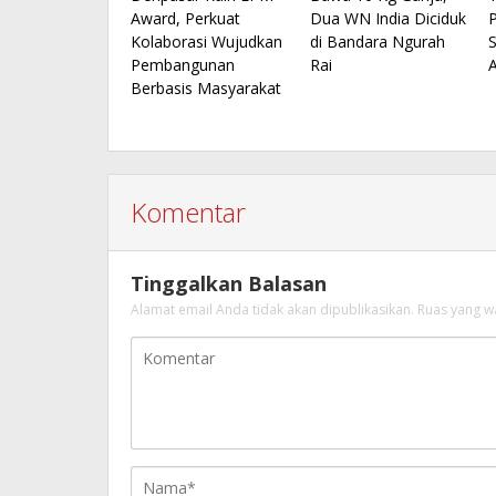
Award, Perkuat
Dua WN India Diciduk
Kolaborasi Wujudkan
di Bandara Ngurah
S
Pembangunan
Rai
Berbasis Masyarakat
Komentar
Tinggalkan Balasan
Alamat email Anda tidak akan dipublikasikan.
Ruas yang w