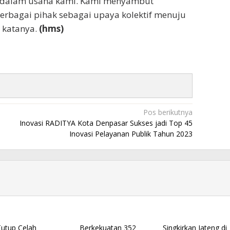
n dalam usaha kami. Kami menyambut
berbagai pihak sebagai upaya kolektif menuju
” katanya.
(hms)
Pos berikutnya
Inovasi RADITYA Kota Denpasar Sukses jadi Top 45
Inovasi Pelayanan Publik Tahun 2023
Tutup Celah
Berkekuatan 352
Singkirkan Jateng di