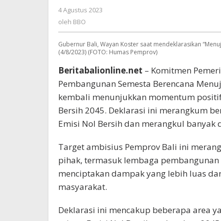
Sat
4 Agustus 2023
oleh
Kerthi
BBO
oleh
BBO
Loka
Bali”
Gubernur Bali, Wayan Koster saat mendeklarasikan “Menuju
(4/8/2023) (FOTO: Humas Pemprov)
Beritabalionline.net
– Komitmen Pemerin
Pembangunan Semesta Berencana Menuju B
kembali menunjukkan momentum positif m
Bersih 2045. Deklarasi ini merangkum ber
Emisi Nol Bersih dan merangkul banyak
Target ambisius Pemprov Bali ini meran
pihak, termasuk lembaga pembangunan in
menciptakan dampak yang lebih luas dan
masyarakat.
Deklarasi ini mencakup beberapa area 