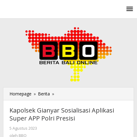
Lewati
ke
konten
Homepage
»
Berita
»
Kapolsek
Gianyar
Sosialisasi
Kapolsek Gianyar Sosialisasi Aplikasi
Aplikasi
Super APP Polri Presisi
Super
APP
5 Agustus 2023
oleh
Polri
BBO
oleh
BBO