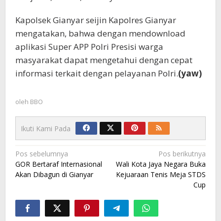
Kapolsek Gianyar seijin Kapolres Gianyar
mengatakan, bahwa dengan mendownload
aplikasi Super APP Polri Presisi warga
masyarakat dapat mengetahui dengan cepat
informasi terkait dengan pelayanan Polri.
(yaw)
oleh
BBO
Ikuti Kami Pada
Navigasi
Pos sebelumnya
Pos berikutnya
GOR Bertaraf Internasional
Wali Kota Jaya Negara Buka
pos
Akan Dibagun di Gianyar
Kejuaraan Tenis Meja STDS
Cup