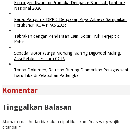
Kontingen Kwarcab Pramuka Denpasar Siap Ikuti Jambore
Nasional 2026
Rapat Paripurna DPRD Denpasar, Arya Wibawa Sampaikan
Perubahan KUA-PPAS 2026
Tabrakan dengan Kendaraan Lain, Sopir Truk Terjepit di
Kabin
Sepeda Motor Warga Monang Maning Digondol Maling,
Aksi Pelaku Terekam CCTV
Tanpa Dokumen, Ratusan Burung Diamankan Petugas saat
Baru Tiba di Pelabuhan Padangbai
Komentar
Tinggalkan Balasan
Alamat email Anda tidak akan dipublikasikan.
Ruas yang wajib
ditandai
*