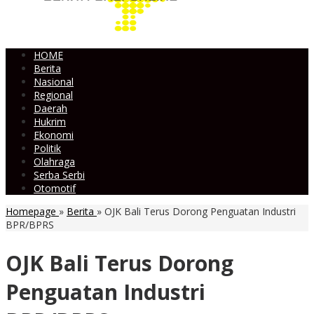
HOME
Berita
Nasional
Regional
Daerah
Hukrim
Ekonomi
Politik
Olahraga
Serba Serbi
Otomotif
Homepage
»
Berita
»
OJK Bali Terus Dorong Penguatan Industri
BPR/BPRS
OJK Bali Terus Dorong
Penguatan Industri