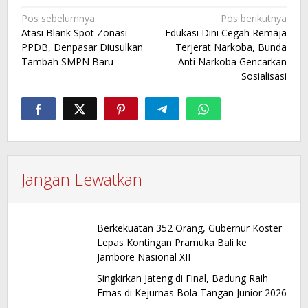
Navigasi
Pos sebelumnya
Pos berikutnya
Atasi Blank Spot Zonasi
Edukasi Dini Cegah Remaja
pos
PPDB, Denpasar Diusulkan
Terjerat Narkoba, Bunda
Tambah SMPN Baru
Anti Narkoba Gencarkan
Sosialisasi
Jangan Lewatkan
Berkekuatan 352 Orang, Gubernur Koster
Lepas Kontingan Pramuka Bali ke
Jambore Nasional XII
Singkirkan Jateng di Final, Badung Raih
Emas di Kejurnas Bola Tangan Junior 2026