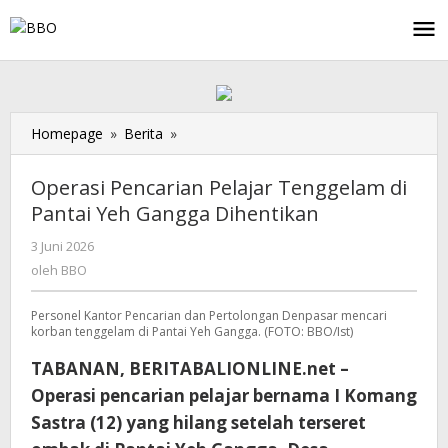
Lewati
ke
konten
Homepage
»
Berita
»
Operasi
Pencarian
Pelajar
Operasi Pencarian Pelajar Tenggelam di
Tenggelam
Pantai Yeh Gangga Dihentikan
di
Pantai
3 Juni 2026
oleh
Yeh
BBO
oleh
BBO
Gangga
Dihentikan
Personel Kantor Pencarian dan Pertolongan Denpasar mencari
korban tenggelam di Pantai Yeh Gangga. (FOTO: BBO/Ist)
TABANAN, BERITABALIONLINE.net –
Operasi pencarian pelajar bernama I Komang
Sastra (12) yang hilang setelah terseret