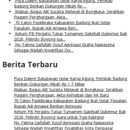
Pura Dalem Batubayan Gelar Karya Agung, Pemkab
Badung Berikan Dukungan Hibah Rp …
Wabup. Bagus Alit Sucipta Melayat di Bongkasa, Serahkan
Piagam Penghargaan, Akta…
70 Calon Paskibraka Kabupaten Badung Ikuti Gelar
Pasukan, Bupati Adi Arnawa Beri…
Ketum PB Pergatsi Tutup Turnamen Gateball Gubernur Bali
2026, Pelindo Boyong Jua…
Ny. Fatma Saifullah Yusuf Apresiasi Graha Nawasena
Sebagai Wadah Kreatifitas Dis…
Berita Terbaru
Pura Dalem Batubayan Gelar Karya Agung, Pemkab Badung
Berikan Dukungan Hibah Rp 1,7 Miliar
Wabup. Bagus Alit Sucipta Melayat di Bongkasa, Serahkan
Piagam Penghargaan, Akta Kematian dan KK Baru
70 Calon Paskibraka Kabupaten Badung Ikuti Gelar Pasukan,
Bupati Adi Arnawa Berikan Apresiasi
Ketum PB Pergatsi Tutup Turnamen Gateball Gubernur Bali
2026, Pelindo Boyong Juara untuk Tiga Kategori
Ny. Fatma Saifullah Yusuf Apresiasi Graha Nawasena
Sebagai Wadah Kreatifitas Disabilitas Kota Denpasar