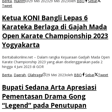
Berita
,
Hukrim
29 Mei 2023
29 Mei 2023
oleh
BBO
Sebar
Tweet
Ketua KONI Bangli Lepas 6
Karateka Berlaga di Gajah Mada
Open Karate Championship 2023
Yogyakarta
Beritabalionline.net – Dalam rangka Kejuaraan Gadjah Mada Open
Karate Championship 2023 yang akan diselenggarakan pada 2
hingga 4 Juni 2023 di GOR
Berita
,
Daerah
,
Olahraga
29 Mei 2023
oleh
BBO
Sebar
Tweet
Bupati Sedana Arta Apresiasi
Pementasan Drama Gong
“Legend” pada Penutupan