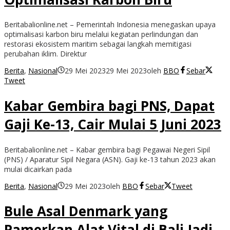
Beritabalionline.net – Pemerintah Indonesia menegaskan upaya
optimalisasi karbon biru melalui kegiatan perlindungan dan
restorasi ekosistem maritim sebagai langkah memitigasi
perubahan iklim. Direktur
Berita
,
Nasional
29 Mei 2023
29 Mei 2023
oleh
BBO
Sebar
Tweet
Kabar Gembira bagi PNS, Dapat
Gaji Ke-13, Cair Mulai 5 Juni 2023
Beritabalionline.net – Kabar gembira bagi Pegawai Negeri Sipil
(PNS) / Aparatur Sipil Negara (ASN). Gaji ke-13 tahun 2023 akan
mulai dicairkan pada
Berita
,
Nasional
29 Mei 2023
oleh
BBO
Sebar
Tweet
Bule Asal Denmark yang
Pamerkan Alat Vital di Bali Jadi