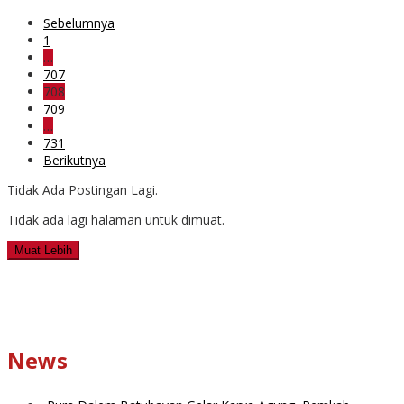
Sebelumnya
1
…
707
708
709
…
731
Berikutnya
Tidak Ada Postingan Lagi.
Tidak ada lagi halaman untuk dimuat.
Muat Lebih
News