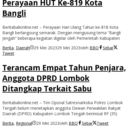
Perayaan HUT Ke-819 Kota
Bangli
Beritabalionline.net – Perayaan Hari Ulang Tahun ke-818 Kota
Bangli berlangsung semarak. Dengan mengusung tema “Bangli
Jengah” beberapa kegiatan digelar oleh Pemerintah Kabupaten
Berita
,
Daerah
29 Mei 2023
29 Mei 2023
oleh
BBO
Sebar
Tweet
Terancam Empat Tahun Penjara,
Anggota DPRD Lombok
Ditangkap Terkait Sabu
Beritabalionline.net – Tim Opsnal Satresnarkoba Polres Lombok
Tengah belum menetapkan anggota Dewan Perwakilan Rakyat
Daerah (DPRD) Kabupaten Lombok Tengah berinisial RF (35)
Berita
,
Regional
29 Mei 2023
oleh
BBO
Sebar
Tweet