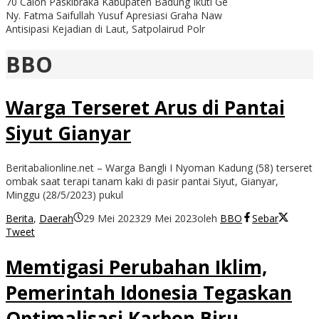
70 Calon Paskibraka Kabupaten Badung Ikuti Ge
Ny. Fatma Saifullah Yusuf Apresiasi Graha Naw
Antisipasi Kejadian di Laut, Satpolairud Polr
BBO
Warga Terseret Arus di Pantai
Siyut Gianyar
Beritabalionline.net – Warga Bangli I Nyoman Kadung (58) terseret
ombak saat terapi tanam kaki di pasir pantai Siyut, Gianyar,
Minggu (28/5/2023) pukul
Berita
,
Daerah
29 Mei 2023
29 Mei 2023
oleh
BBO
Sebar
Tweet
Memtigasi Perubahan Iklim,
Pemerintah Idonesia Tegaskan
Optimalisasi Karbon Biru