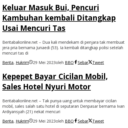
Keluar Masuk Bui, Pencuri
Kambuhan kembali Ditangkap
Usai Mencuri Tas
Beritabalionline.net – Dua kali mendekam di penjara tak membuat
jera pria bernama Junaedi (53). Ia kembali ditangkap polisi setelah
mencuri tas di
Berita
,
Hukrim
29 Mei 2023
oleh
BBO
Sebar
Tweet
Kepepet Bayar Cicilan Mobil,
Sales Hotel Nyuri Motor
Beritabalionline.net – Tak punya uang untuk membayar cicilan
mobil, sales salah satu hotel di seputaran Denpasar bernama Ivan
Ardiyansyah (21) nekat mencuri
Berita
,
Hukrim
29 Mei 2023
oleh
BBO
Sebar
Tweet