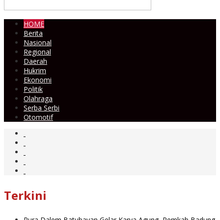
HOME
Berita
Nasional
Regional
Daerah
Hukrim
Ekonomi
Politik
Olahraga
Serba Serbi
Otomotif
Terkini
Pura Dalem Batubayan Gelar Karya Agung, Pemkab Badung