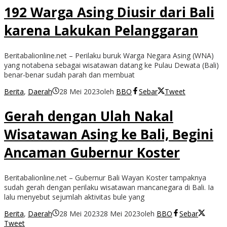
192 Warga Asing Diusir dari Bali
karena Lakukan Pelanggaran
Beritabalionline.net – Perilaku buruk Warga Negara Asing (WNA)
yang notabena sebagai wisatawan datang ke Pulau Dewata (Bali)
benar-benar sudah parah dan membuat
Berita
,
Daerah
28 Mei 2023
oleh
BBO
Sebar
Tweet
Gerah dengan Ulah Nakal
Wisatawan Asing ke Bali, Begini
Ancaman Gubernur Koster
Beritabalionline.net – Gubernur Bali Wayan Koster tampaknya
sudah gerah dengan perilaku wisatawan mancanegara di Bali. Ia
lalu menyebut sejumlah aktivitas bule yang
Berita
,
Daerah
28 Mei 2023
28 Mei 2023
oleh
BBO
Sebar
Tweet