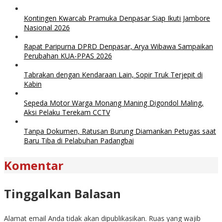
Kontingen Kwarcab Pramuka Denpasar Siap Ikuti Jambore
Nasional 2026
Rapat Paripurna DPRD Denpasar, Arya Wibawa Sampaikan
Perubahan KUA-PPAS 2026
Tabrakan dengan Kendaraan Lain, Sopir Truk Terjepit di
Kabin
Sepeda Motor Warga Monang Maning Digondol Maling,
Aksi Pelaku Terekam CCTV
Tanpa Dokumen, Ratusan Burung Diamankan Petugas saat
Baru Tiba di Pelabuhan Padangbai
Komentar
Tinggalkan Balasan
Alamat email Anda tidak akan dipublikasikan.
Ruas yang wajib