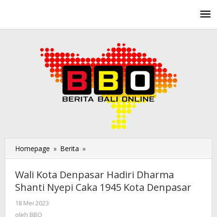
Lewati
ke
konten
Homepage
»
Berita
»
Wali
Kota
Denpasar
Wali Kota Denpasar Hadiri Dharma
Hadiri
Shanti Nyepi Caka 1945 Kota Denpasar
Dharma
Shanti
18 Mei 2023
oleh
Nyepi
BBO
oleh
BBO