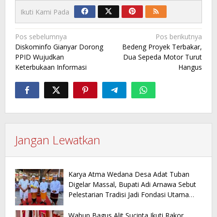
Ikuti Kami Pada
Navigasi
Pos sebelumnya
Pos berikutnya
Diskominfo Gianyar Dorong
Bedeng Proyek Terbakar,
pos
PPID Wujudkan
Dua Sepeda Motor Turut
Keterbukaan Informasi
Hangus
Jangan Lewatkan
Karya Atma Wedana Desa Adat Tuban
Digelar Massal, Bupati Adi Arnawa Sebut
Pelestarian Tradisi Jadi Fondasi Utama
Pariwisata Daerah
Wabup Bagus Alit Sucipta Ikuti Rakor