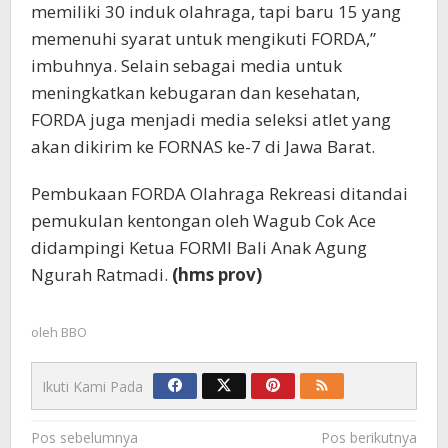
memiliki 30 induk olahraga, tapi baru 15 yang
memenuhi syarat untuk mengikuti FORDA,”
imbuhnya. Selain sebagai media untuk
meningkatkan kebugaran dan kesehatan,
FORDA juga menjadi media seleksi atlet yang
akan dikirim ke FORNAS ke-7 di Jawa Barat.
Pembukaan FORDA Olahraga Rekreasi ditandai
pemukulan kentongan oleh Wagub Cok Ace
didampingi Ketua FORMI Bali Anak Agung
Ngurah Ratmadi.
(hms prov)
oleh
BBO
Ikuti Kami Pada
Navigasi
Pos sebelumnya
Pos berikutnya