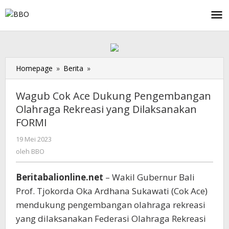
Lewati
ke
konten
Homepage
»
Berita
»
Wagub
Cok
Ace
Wagub Cok Ace Dukung Pengembangan
Dukung
Olahraga Rekreasi yang Dilaksanakan
Pengembangan
FORMI
Olahraga
Rekreasi
19 Mei 2023
oleh
yang
BBO
oleh
BBO
Dilaksanakan
FORMI
Beritabalionline.net
– Wakil Gubernur Bali
Prof. Tjokorda Oka Ardhana Sukawati (Cok Ace)
mendukung pengembangan olahraga rekreasi
yang dilaksanakan Federasi Olahraga Rekreasi