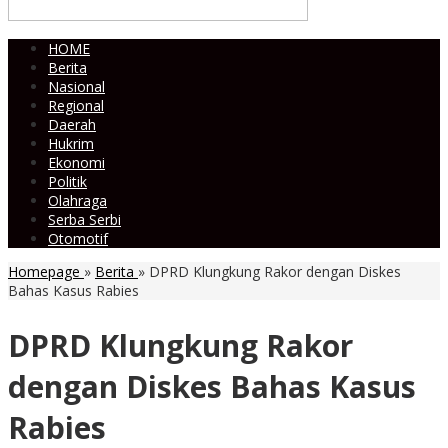
HOME
Berita
Nasional
Regional
Daerah
Hukrim
Ekonomi
Politik
Olahraga
Serba Serbi
Otomotif
Homepage
»
Berita
»
DPRD Klungkung Rakor dengan Diskes
Bahas Kasus Rabies
DPRD Klungkung Rakor
dengan Diskes Bahas Kasus
Rabies