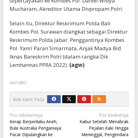
dipercayakan ke Kombes Pol. Daniel Widya
Mucharam, Akreditor Utama Divpropam Polri.
Selain itu, Direktur Reskrimum Polda Bali
Kombes Pol. Surawan diangkat sebagai Direktur
Reskrimum Polda Jabar. Penggantinya Kombes
Pol. Yanri Paran Simarmata, Anjak Madya Bid
Iknas Bareskrim Polri (dalam rangka Dik
Lemhannas PPRA 2022).
(agw)
oleh
BBO
Ikuti Kami Pada
Navigasi
Pos sebelumnya
Pos berikutnya
Kerap Berperilaku Aneh,
Kabur Setelah Menabrak
pos
Bule Australia Penganiaya
Pejalan Kaki Hingga
Pacar Dipulangkan ke
Meninggal, Pengendara