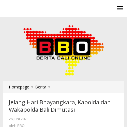
Lewati
ke
konten
Homepage
»
Berita
»
Jelang
Hari
Bhayangkara,
Jelang Hari Bhayangkara, Kapolda dan
Kapolda
Wakapolda Bali Dimutasi
dan
Wakapolda
26 Juni 2023
oleh
Bali
BBO
oleh
BBO