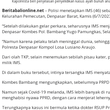
Kapolresta beri penjelasan penyelidikan kasus ayah bunuh an
Beritabalionline.net
– Polisi menetapkan IMS (46) se
Kelurahan Pemecutan, Denpasar Barat, Kamis (6/7/2023)
“Setelah dilakukan gelar perkara, seharusnya IMS me
Denpasar Kombes Pol. Bambang Yugo Pamungkas, Selas
“Namun karena pelaku telah meninggal dunia, sehing
Polresta Denpasar Kompol Losa Lusiano Araujo.
Dari olah TKP, selain menemukan sebilah pisau kater, 
milik IMS.
Di dalam buku tersebut, intinya tersangka IMS menya
Kombes Bambang mengungkapkan, sebelumnya PRPD tingg
Namun sejak Covid-19 melanda, IMS lebih banyak di ru
menghabisi nyawa PPRD, dengan cara menjerat leherny
Terungkapnya kasus ini bermula ketika dokter RSUP Pr