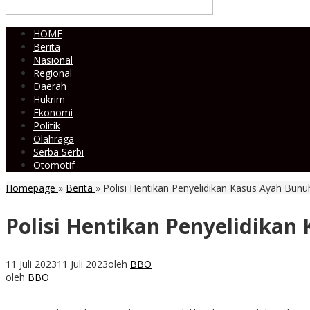
HOME
Berita
Nasional
Regional
Daerah
Hukrim
Ekonomi
Politik
Olahraga
Serba Serbi
Otomotif
Homepage
»
Berita
»
Polisi Hentikan Penyelidikan Kasus Ayah Bunu
Polisi Hentikan Penyelidikan
11 Juli 2023
11 Juli 2023
oleh
BBO
oleh
BBO