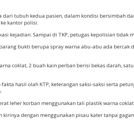
 dari tubuh kedua pasien, dalam kondisi bersimbah dara
e kantor polisi.
kasi kejadian. Sampai di TKP, petugas kepolisian tida
arang bukti berupa spray warna abu-abu ada bercak da
a coklat, 2 buah kain perban berisi bekas darah, satu 
a hasil olah KTP, keterangan saksi-saksi serta petunj
.
at leher korban menggunakan tali plastik warna coklat
an kirinya dengan menggunakan pisau kater tanpa gaga