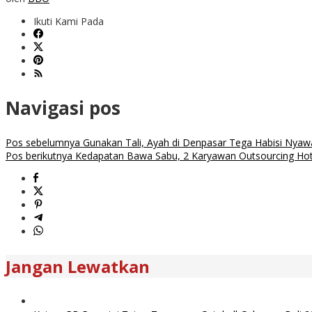
Ikuti Kami Pada
Navigasi pos
Pos sebelumnya
Gunakan Tali, Ayah di Denpasar Tega Habisi Nya
Pos berikutnya
Kedapatan Bawa Sabu, 2 Karyawan Outsourcing Hot
Jangan Lewatkan