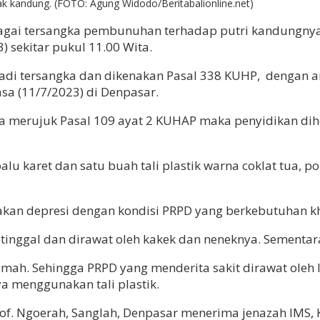
ak kandung. (FOTO: Agung Widodo/Beritabalionline.net)
bagai tersangka pembunuhan terhadap putri kandungnya 
 sekitar pukul 11.00 Wita.
njadi tersangka dan dikenakan Pasal 338 KUHP, dengan 
a (11/7/2023) di Denpasar.
ga merujuk Pasal 109 ayat 2 KUHAP maka penyidikan di
palu karet dan satu buah tali plastik warna coklat tua,
takan depresi dengan kondisi PRPD yang berkebutuhan k
al dan dirawat oleh kakek dan neneknya. Sementara IM
mah. Sehingga PRPD yang menderita sakit dirawat oleh 
a menggunakan tali plastik.
of. Ngoerah, Sanglah, Denpasar menerima jenazah IMS, K