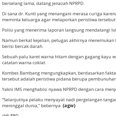
berselang lama, datang jenazah NPRPD.
Di sana dr. Kunti yang menangani merasa curiga karena
meminta keluarga agar melaporkan peristiwa tersebut k
Polisi yang menerima laporan langsung mendatangi lo
Namun berkat kejelian, petugas akhirnya menemukan b
berisi bercak darah.
Sebuah palu karet warna hitam dengan gagang kayu warn
catatan warna coklat.
Kombes Bambang mengungkapkan, berdasarkan fakta-fakt
tersebut adalah peristiwa pidana berupa pembunuhan
Yakni IMS menghabisi nyawa NPRPD dengan cara menjer
“Selanjutnya pelaku menyayat nadi pergelangan tang
meninggal dunia,” bebernya.
(agw)
oleh
BBO