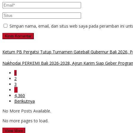
Simpan nama, email, dan situs web saya pada peramban ini unt
Ketum PB Pergatsi Tutup Turnamen Gateball Gubernur Bali 2026, Pe
Nakhodai PERKEMI Bali 2026-2028, Ajrun Karim Siap Geber Program
1
2
3
…
4,360
Berikutnya
No More Posts Available.
No more pages to load.
View More