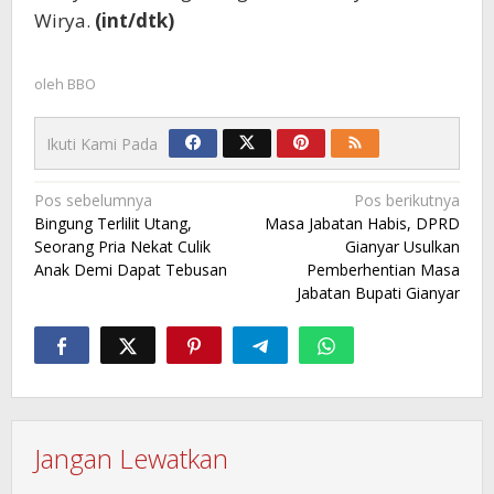
Wirya.
(int/dtk)
oleh
BBO
Ikuti Kami Pada
Navigasi
Pos sebelumnya
Pos berikutnya
Bingung Terlilit Utang,
Masa Jabatan Habis, DPRD
pos
Seorang Pria Nekat Culik
Gianyar Usulkan
Anak Demi Dapat Tebusan
Pemberhentian Masa
Jabatan Bupati Gianyar
Jangan Lewatkan