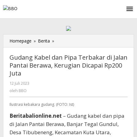
Lewati
ke
konten
Homepage
»
Berita
»
Gudang
Kabel
dan
Gudang Kabel dan Pipa Terbakar di Jalan
Pipa
Pantai Berawa, Kerugian Dicapai Rp200
Terbakar
Juta
di
Jalan
12 Juli 2023
oleh
Pantai
BBO
oleh
BBO
Berawa,
Kerugian
Ilustrasi kebakara gudang. (FOTO: Ist)
Dicapai
Rp200
Beritabalionline.net
– Gudang kabel dan pipa
Juta
di Jalan Pantai Berawa, Banjar Tegal Gundul,
Desa Tibubeneng, Kecamatan Kuta Utara,