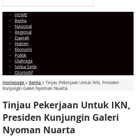
HOME
Berita
Nasional
Regional
Daerah
Hukrim
Ekonomi
Politik
Olahraga
Serba Serbi
Otomotif
Homepage
»
Berita
»
Tinjau Pekerjaan Untuk IKN, Presiden
Kunjungin Galeri Nyoman Nuarta
Tinjau Pekerjaan Untuk IKN,
Presiden Kunjungin Galeri
Nyoman Nuarta