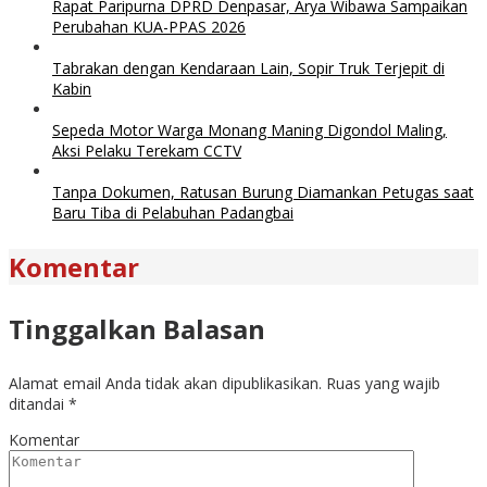
Rapat Paripurna DPRD Denpasar, Arya Wibawa Sampaikan
Perubahan KUA-PPAS 2026
Tabrakan dengan Kendaraan Lain, Sopir Truk Terjepit di
Kabin
Sepeda Motor Warga Monang Maning Digondol Maling,
Aksi Pelaku Terekam CCTV
Tanpa Dokumen, Ratusan Burung Diamankan Petugas saat
Baru Tiba di Pelabuhan Padangbai
Komentar
Tinggalkan Balasan
Alamat email Anda tidak akan dipublikasikan.
Ruas yang wajib
ditandai
*
Komentar