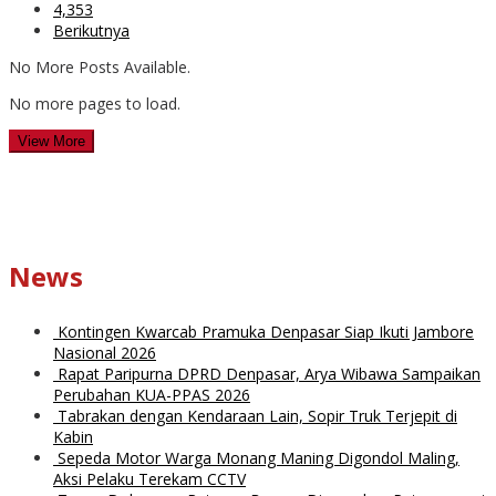
4,353
Berikutnya
No More Posts Available.
No more pages to load.
View More
News
Kontingen Kwarcab Pramuka Denpasar Siap Ikuti Jambore
Nasional 2026
Rapat Paripurna DPRD Denpasar, Arya Wibawa Sampaikan
Perubahan KUA-PPAS 2026
Tabrakan dengan Kendaraan Lain, Sopir Truk Terjepit di
Kabin
Sepeda Motor Warga Monang Maning Digondol Maling,
Aksi Pelaku Terekam CCTV