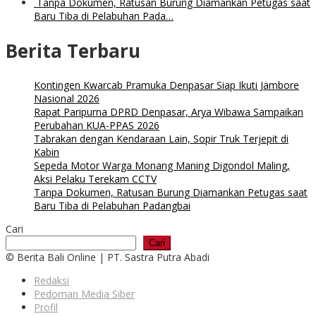
Tanpa Dokumen, Ratusan Burung Diamankan Petugas saat
Baru Tiba di Pelabuhan Pada…
Berita Terbaru
Kontingen Kwarcab Pramuka Denpasar Siap Ikuti Jambore
Nasional 2026
Rapat Paripurna DPRD Denpasar, Arya Wibawa Sampaikan
Perubahan KUA-PPAS 2026
Tabrakan dengan Kendaraan Lain, Sopir Truk Terjepit di
Kabin
Sepeda Motor Warga Monang Maning Digondol Maling,
Aksi Pelaku Terekam CCTV
Tanpa Dokumen, Ratusan Burung Diamankan Petugas saat
Baru Tiba di Pelabuhan Padangbai
Cari
Cari
© Berita Bali Online | PT. Sastra Putra Abadi
Redaksi
Pedoman Media Siber
Profil