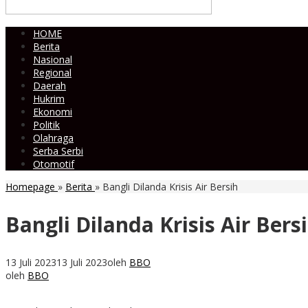
HOME
Berita
Nasional
Regional
Daerah
Hukrim
Ekonomi
Politik
Olahraga
Serba Serbi
Otomotif
Homepage
»
Berita
»
Bangli Dilanda Krisis Air Bersih
Bangli Dilanda Krisis Air Bers
13 Juli 2023
13 Juli 2023
oleh
BBO
oleh
BBO