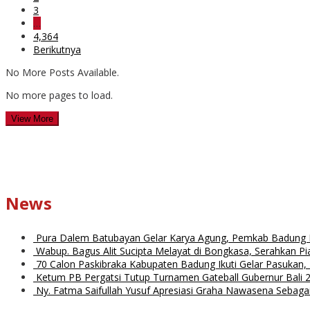
3
…
4,364
Berikutnya
No More Posts Available.
No more pages to load.
View More
News
Pura Dalem Batubayan Gelar Karya Agung, Pemkab Badung 
Wabup. Bagus Alit Sucipta Melayat di Bongkasa, Serahkan 
70 Calon Paskibraka Kabupaten Badung Ikuti Gelar Pasukan,
Ketum PB Pergatsi Tutup Turnamen Gateball Gubernur Bali 
Ny. Fatma Saifullah Yusuf Apresiasi Graha Nawasena Sebagai