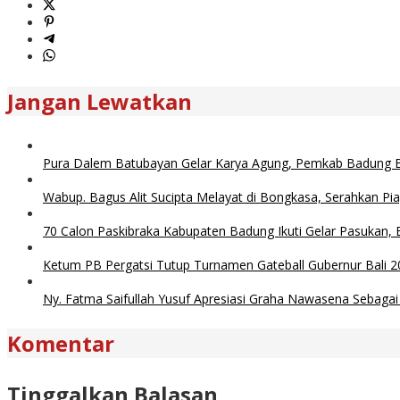
Jangan Lewatkan
Pura Dalem Batubayan Gelar Karya Agung, Pemkab Badung Be
Wabup. Bagus Alit Sucipta Melayat di Bongkasa, Serahkan P
70 Calon Paskibraka Kabupaten Badung Ikuti Gelar Pasukan, B
Ketum PB Pergatsi Tutup Turnamen Gateball Gubernur Bali 20
Ny. Fatma Saifullah Yusuf Apresiasi Graha Nawasena Sebagai 
Komentar
Tinggalkan Balasan