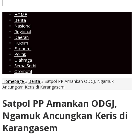
HOME
Berita
Nasional
Regional
Daerah
Hukrim
Ekonomi
Politik
Olahraga
Serba Serbi
Otomotif
Homepage
»
Berita
»
Satpol PP Amankan ODGJ, Ngamuk
Ancungkan Keris di Karangasem
Satpol PP Amankan ODGJ,
Ngamuk Ancungkan Keris di
Karangasem