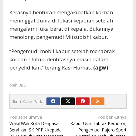
Kerasnya benturan mengakibatkan korban
meninggal dunia di lokasi kejadian setelah
mengalami luka berat di kepala. Bukannya
menolong, pengemudi Mitsubishi kabur.
“Pengemudi mobil kabur setelah menabrak
korban. Untuk identitasnya masih dalam
penyelidikan,” terang Kasi Humas.
(agw)
oleh
BBO
Ikuti Kami Pada
Navigasi
Pos sebelumnya
Pos berikutnya
Wakil Wali Kota Denpasar
Kabur Usai Tabrak Pemotor,
pos
Serahkan SK PPPK kepada
Pengemudi Pajero Sport