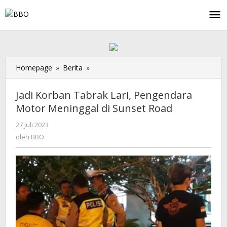
Lewati
ke
konten
Homepage
»
Berita
»
Jadi
Korban
Tabrak
Jadi Korban Tabrak Lari, Pengendara
Lari,
Motor Meninggal di Sunset Road
Pengendara
Motor
27 Juli 2023
oleh
Meninggal
BBO
oleh
BBO
di
Sunset
Road