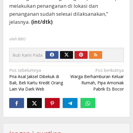
melakukan penanganan di lokasi dan
penanganan sudah selesai dilaksanakan,”
jelasnya.
(int/dtk)
oleh
BBO
Ikuti Kami Pada
Navigasi
Pos sebelumnya
Pos berikutnya
Pria Asal Jaksel Dibekuk di
Warga Berhamburan Keluar
pos
Bali, Beli Kartu Kredit Orang
Rumah, Pipa Amoniak
Lain Via Dark Web
Pabrik Es Bocor