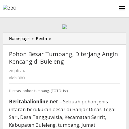
Lewati
ke
konten
Homepage
»
Berita
»
Pohon
Besar
Tumbang,
Pohon Besar Tumbang, Diterjang Angin
Diterjang
Kencang di Buleleng
Angin
Kencang
28 Juli 2023
oleh
di
BBO
oleh
BBO
Buleleng
Ilustrasi pohon tumbang. (FOTO: Ist)
Beritabalionline.net
– Sebuah pohon jenis
intaran berukuran besar di Banjar Dinas Tegal
Sari, Desa Tangguwisia, Kecamatan Seririt,
Kabupaten Buleleng, tumbang, Jumat