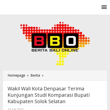
Lewati
ke
konten
Homepage
»
Berita
»
Wakil
Wali
Kota
Wakil Wali Kota Denpasar Terima
Denpasar
Kunjungan Studi Komparasi Bupati
Terima
Kabupaten Solok Selatan
Kunjungan
Studi
31 Juli 2023
oleh