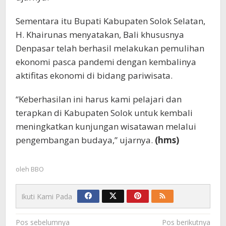
Sementara itu Bupati Kabupaten Solok Selatan,
H. Khairunas menyatakan, Bali khususnya
Denpasar telah berhasil melakukan pemulihan
ekonomi pasca pandemi dengan kembalinya
aktifitas ekonomi di bidang pariwisata.
“Keberhasilan ini harus kami pelajari dan
terapkan di Kabupaten Solok untuk kembali
meningkatkan kunjungan wisatawan melalui
pengembangan budaya,” ujarnya.
(hms)
oleh
BBO
Ikuti Kami Pada
Navigasi
Pos sebelumnya
Pos berikutnya