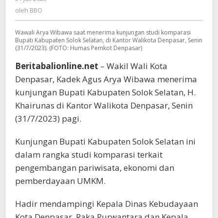
Komparasi
BBO
oleh
BBO
Bupati
Kabupaten
Wawali Arya Wibawa saat menerima kunjungan studi komparasi
Solok
Bupati Kabupaten Solok Selatan, di Kantor Walikota Denpasar, Senin
Selatan
(31/7/2023). (FOTO: Humas Pemkot Denpasar)
Beritabalionline.net
– Wakil Wali Kota
Denpasar, Kadek Agus Arya Wibawa menerima
kunjungan Bupati Kabupaten Solok Selatan, H.
Khairunas di Kantor Walikota Denpasar, Senin
(31/7/2023) pagi.
Kunjungan Bupati Kabupaten Solok Selatan ini
dalam rangka studi komparasi terkait
pengembangan pariwisata, ekonomi dan
pemberdayaan UMKM.
Hadir mendampingi Kepala Dinas Kebudayaan
Kota Denpasar, Raka Purwantara dan Kepala