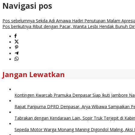
Navigasi pos
Pos sebelumnya
Sekda Adi Arnawa Hadiri Penutupan Malam Apresias
Pos berikutnya
Ribut dengan Pacar, Wanita Lesbi Hendak Bunuh Dir
Jangan Lewatkan
Kontingen Kwarcab Pramuka Denpasar Siap Ikuti Jambore Na
Rapat Paripurna DPRD Denpasar, Arya Wibawa Sampaikan 
Tabrakan dengan Kendaraan Lain, Sopir Truk Terjepit di Kabi
Sepeda Motor Warga Monang Maning Digondol Maling, Aksi