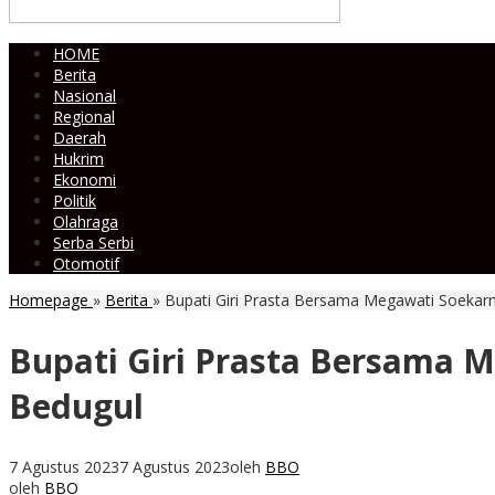
HOME
Berita
Nasional
Regional
Daerah
Hukrim
Ekonomi
Politik
Olahraga
Serba Serbi
Otomotif
Homepage
»
Berita
»
Bupati Giri Prasta Bersama Megawati Soekarn
Bupati Giri Prasta Bersama M
Bedugul
7 Agustus 2023
7 Agustus 2023
oleh
BBO
oleh
BBO