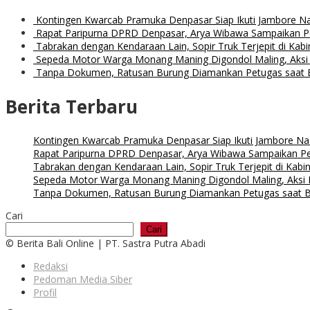
Kontingen Kwarcab Pramuka Denpasar Siap Ikuti Jambore Na
Rapat Paripurna DPRD Denpasar, Arya Wibawa Sampaikan 
Tabrakan dengan Kendaraan Lain, Sopir Truk Terjepit di Kabi
Sepeda Motor Warga Monang Maning Digondol Maling, Aksi
Tanpa Dokumen, Ratusan Burung Diamankan Petugas saat B
Berita Terbaru
Kontingen Kwarcab Pramuka Denpasar Siap Ikuti Jambore Na
Rapat Paripurna DPRD Denpasar, Arya Wibawa Sampaikan 
Tabrakan dengan Kendaraan Lain, Sopir Truk Terjepit di Kabi
Sepeda Motor Warga Monang Maning Digondol Maling, Aksi
Tanpa Dokumen, Ratusan Burung Diamankan Petugas saat Ba
Cari
Cari
© Berita Bali Online | PT. Sastra Putra Abadi
Redaksi
Pedoman Media Siber
Profil