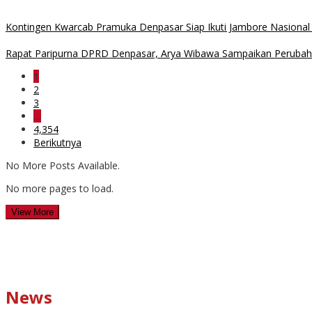
Kontingen Kwarcab Pramuka Denpasar Siap Ikuti Jambore Nasional
Rapat Paripurna DPRD Denpasar, Arya Wibawa Sampaikan Peruba
1
2
3
…
4,354
Berikutnya
No More Posts Available.
No more pages to load.
View More
News