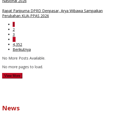
Nasional 2026
Rapat Paripurna DPRD Denpasar, Arya Wibawa Sampaikan
Perubahan KUA-PPAS 2026
1
2
3
…
4,352
Berikutnya
No More Posts Available.
No more pages to load.
View More
News