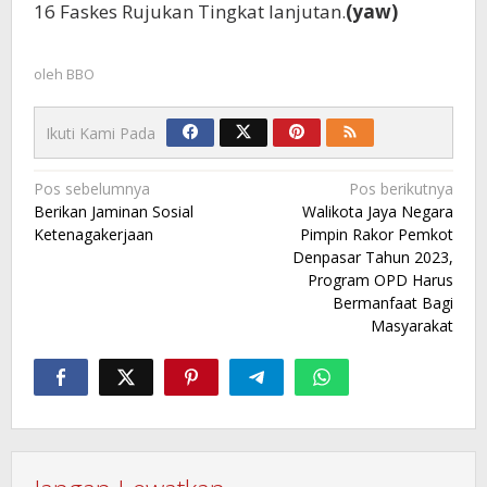
16 Faskes Rujukan Tingkat lanjutan.
(yaw)
oleh
BBO
Ikuti Kami Pada
Navigasi
Pos sebelumnya
Pos berikutnya
Berikan Jaminan Sosial
Walikota Jaya Negara
pos
Ketenagakerjaan
Pimpin Rakor Pemkot
Denpasar Tahun 2023,
Program OPD Harus
Bermanfaat Bagi
Masyarakat