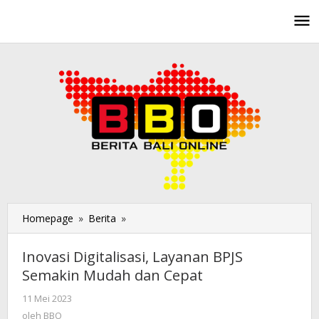
Lewati
ke
konten
Homepage
»
Berita
»
Inovasi
Digitalisasi,
Layanan
Inovasi Digitalisasi, Layanan BPJS
BPJS
Semakin Mudah dan Cepat
Semakin
Mudah
11 Mei 2023
oleh
dan
BBO
oleh
BBO