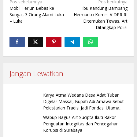
Navigasi
Pos sebelumnya
Pos berikutnya
Mobil Terjun Bebas ke
Ibu Kandung Bambang
pos
Sungai, 3 Orang Alami Luka
Hermanto Komisi V DPR RI
– Luka
Ditemukan Tewas, Art
Ditangkap Polisi
Jangan Lewatkan
Karya Atma Wedana Desa Adat Tuban
Digelar Massal, Bupati Adi Arnawa Sebut
Pelestarian Tradisi Jadi Fondasi Utama
Pariwisata Daerah
Wabup Bagus Alit Sucipta Ikuti Rakor
Penguatan Integritas dan Pencegahan
Korupsi di Surabaya