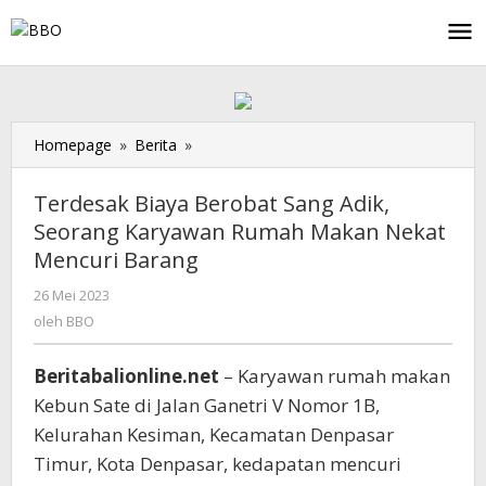
Lewati
ke
konten
Homepage
»
Berita
»
Terdesak
Biaya
Berobat
Terdesak Biaya Berobat Sang Adik,
Sang
Seorang Karyawan Rumah Makan Nekat
Adik,
Mencuri Barang
Seorang
Karyawan
26 Mei 2023
oleh
Rumah
BBO
oleh
BBO
Makan
Nekat
Mencuri
Beritabalionline.net
– Karyawan rumah makan
Barang
Kebun Sate di Jalan Ganetri V Nomor 1B,
Kelurahan Kesiman, Kecamatan Denpasar
Timur, Kota Denpasar, kedapatan mencuri