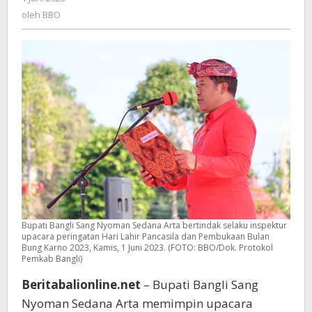
Lahir
BBO
oleh
BBO
Pancasila
dan
Pembukaan
Bulan
Bung
Karno
2023
Bupati Bangli Sang Nyoman Sedana Arta bertindak selaku inspektur
upacara peringatan Hari Lahir Pancasila dan Pembukaan Bulan
Bung Karno 2023, Kamis, 1 Juni 2023. (FOTO: BBO/Dok. Protokol
Pemkab Bangli)
Beritabalionline.net
– Bupati Bangli Sang
Nyoman Sedana Arta memimpin upacara