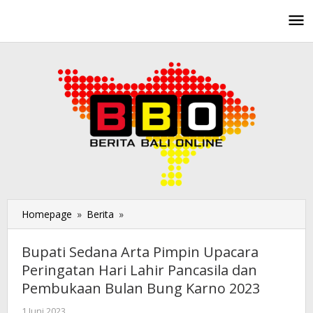
Lewati
ke
konten
Homepage
»
Berita
»
Bupati
Sedana
Arta
Bupati Sedana Arta Pimpin Upacara
Pimpin
Peringatan Hari Lahir Pancasila dan
Upacara
Pembukaan Bulan Bung Karno 2023
Peringatan
Hari
1 Juni 2023
oleh