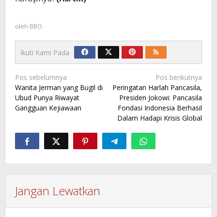
oleh
BBO
Ikuti Kami Pada
Navigasi
Pos sebelumnya
Pos berikutnya
Wanita Jerman yang Bugil di
Peringatan Harlah Pancasila,
pos
Ubud Punya Riwayat
Presiden Jokowi: Pancasila
Gangguan Kejiawaan
Fondasi Indonesia Berhasil
Dalam Hadapi Krisis Global
Jangan Lewatkan