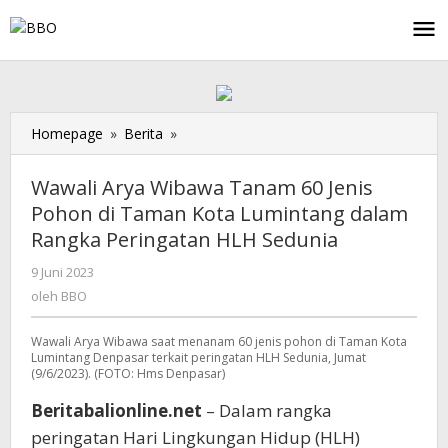
Lewati
ke
konten
Homepage
»
Berita
»
Wawali
Arya
Wibawa
Wawali Arya Wibawa Tanam 60 Jenis
Tanam
Pohon di Taman Kota Lumintang dalam
60
Rangka Peringatan HLH Sedunia
Jenis
Pohon
9 Juni 2023
oleh
di
BBO
oleh
BBO
Taman
Kota
Wawali Arya Wibawa saat menanam 60 jenis pohon di Taman Kota
Lumintang
Lumintang Denpasar terkait peringatan HLH Sedunia, Jumat
dalam
(9/6/2023). (FOTO: Hms Denpasar)
Rangka
Peringatan
Beritabalionline.net
– Dalam rangka
HLH
peringatan Hari Lingkungan Hidup (HLH)