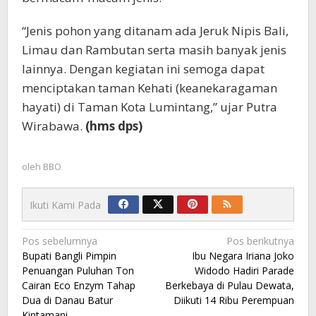
“Jenis pohon yang ditanam ada Jeruk Nipis Bali,
Limau dan Rambutan serta masih banyak jenis
lainnya. Dengan kegiatan ini semoga dapat
menciptakan taman Kehati (keanekaragaman
hayati) di Taman Kota Lumintang,” ujar Putra
Wirabawa.
(hms dps)
oleh
BBO
Ikuti Kami Pada
Navigasi
Pos sebelumnya
Pos berikutnya
Bupati Bangli Pimpin
Ibu Negara Iriana Joko
pos
Penuangan Puluhan Ton
Widodo Hadiri Parade
Cairan Eco Enzym Tahap
Berkebaya di Pulau Dewata,
Dua di Danau Batur
Diikuti 14 Ribu Perempuan
Kintamani