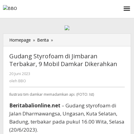
Lewati
ke
konten
Homepage
»
Berita
»
Gudang
Styrofoam
di
Gudang Styrofoam di Jimbaran
Jimbaran
Terbakar, 9 Mobil Damkar Dikerahkan
Terbakar,
9
20 Juni 2023
oleh
Mobil
BBO
oleh
BBO
Damkar
Dikerahkan
Ilustrasi tim damkar memadamkan api. (FOTO: Ist)
Beritabalionline.net
– Gudang styrofoam di
Jalan Dharmawangsa, Ungasan, Kuta Selatan,
Badung, terbakar pada pukul 16.00 Wita, Selasa
(20/6/2023).