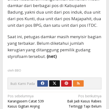
damkar dari berbagai pos di Kabupaten
Badung, yakni dua unit dari pos induk, dua unit
dari pos Kunti, dua unit dari pos Majapahit, dua
unit dari pos BPG, dan satu unit dari pos ITDC.
Saat ini, petugas damkar masih menyisir bagian
yang terbakar. Belum diketahui jumlah
kerugian yang ditanggung pemilik gudang
styrofoam tersebut.
(net)
oleh
BBO
Ikuti Kami Pada
Navigasi
Pos sebelumnya
Pos berikutnya
Karangasem Catat 539
Bali Jadi Kasus Rabies
pos
Kasus Gigitan Anjing
Tertinggi Tapi Belum