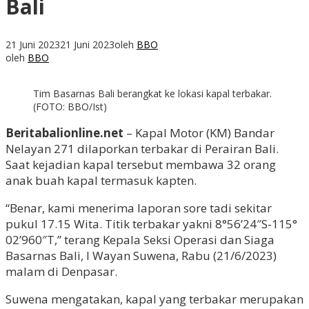
Bali
21 Juni 2023
21 Juni 2023
oleh
BBO
oleh
BBO
Tim Basarnas Bali berangkat ke lokasi kapal terbakar.
(FOTO: BBO/Ist)
Beritabalionline.net
– Kapal Motor (KM) Bandar
Nelayan 271 dilaporkan terbakar di Perairan Bali.
Saat kejadian kapal tersebut membawa 32 orang
anak buah kapal termasuk kapten.
“Benar, kami menerima laporan sore tadi sekitar
pukul 17.15 Wita. Titik terbakar yakni 8°56’24″S-115°
02’960″T,” terang Kepala Seksi Operasi dan Siaga
Basarnas Bali, I Wayan Suwena, Rabu (21/6/2023)
malam di Denpasar.
Suwena mengatakan, kapal yang terbakar merupakan