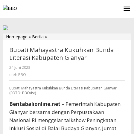
Lewati
ke
konten
Homepage
»
Berita
»
Bupati
Mahayastra
Bupati Mahayastra Kukuhkan Bunda
Kukuhkan
Bunda
Literasi Kabupaten Gianyar
Literasi
24 Juni 2023
oleh
Kabupaten
BBO
Gianyar
oleh
BBO
Bupati Mahayastra Kukuhkan Bunda Literasi Kabupaten Gianyar.
(FOTO: BBO/Ist)
Beritabalionline.net
– Pemerintah Kabupaten
Gianyar bersama dengan Perpustakaan
Nasional RI menggelar talkshow Peningkatan
Inklusi Sosial di Balai Budaya Gianyar, Jumat