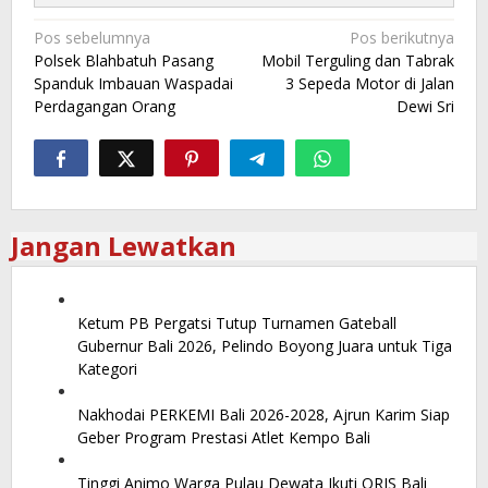
Navigasi
Pos sebelumnya
Pos berikutnya
Polsek Blahbatuh Pasang
Mobil Terguling dan Tabrak
pos
Spanduk Imbauan Waspadai
3 Sepeda Motor di Jalan
Perdagangan Orang
Dewi Sri
Jangan Lewatkan
Ketum PB Pergatsi Tutup Turnamen Gateball
Gubernur Bali 2026, Pelindo Boyong Juara untuk Tiga
Kategori
Nakhodai PERKEMI Bali 2026-2028, Ajrun Karim Siap
Geber Program Prestasi Atlet Kempo Bali
Tinggi Animo Warga Pulau Dewata Ikuti QRIS Bali