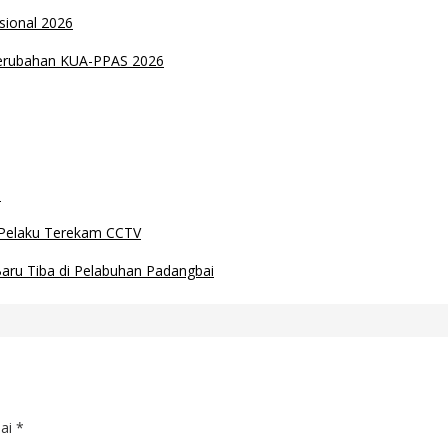
sional 2026
Perubahan KUA-PPAS 2026
n
 Pelaku Terekam CCTV
ru Tiba di Pelabuhan Padangbai
dai
*