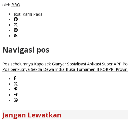
oleh
BBO
Ikuti Kami Pada
Navigasi pos
Pos sebelumnya
Kapolsek Gianyar Sosialisasi Aplikasi Super APP Polr
Pos berikutnya
Sekda Dewa Indra Buka Turnamen II KORPRI Provins
Jangan Lewatkan