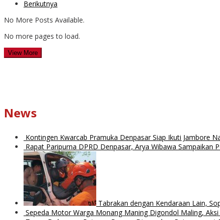
Berikutnya
No More Posts Available.
No more pages to load.
View More
News
Kontingen Kwarcab Pramuka Denpasar Siap Ikuti Jambore Na
Rapat Paripurna DPRD Denpasar, Arya Wibawa Sampaikan 
Tabrakan dengan Kendaraan Lain, Sopir
Sepeda Motor Warga Monang Maning Digondol Maling, Aksi