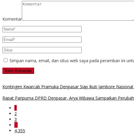
Komentar
Simpan nama, email, dan situs web saya pada peramban ini unt
Kontingen Kwarcab Pramuka Denpasar Siap Ikuti Jambore Nasional
Rapat Paripurna DPRD Denpasar, Arya Wibawa Sampaikan Peruba
1
2
3
…
4,355