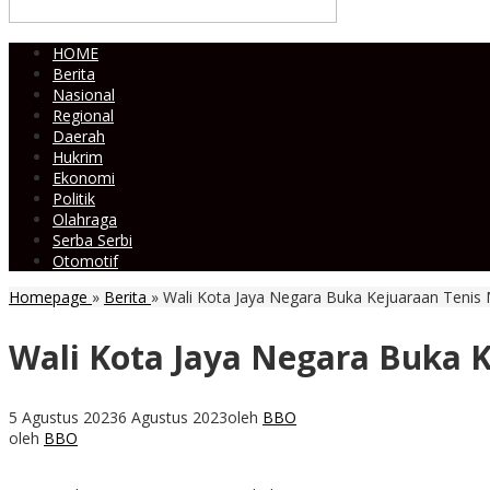
HOME
Berita
Nasional
Regional
Daerah
Hukrim
Ekonomi
Politik
Olahraga
Serba Serbi
Otomotif
Homepage
»
Berita
»
Wali Kota Jaya Negara Buka Kejuaraan Tenis
Wali Kota Jaya Negara Buka 
5 Agustus 2023
6 Agustus 2023
oleh
BBO
oleh
BBO