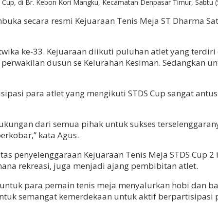
Cup, di Br. Kebon Kori Mangku, Kecamatan Denpasar Timur, Sabtu 
buka secara resmi Kejuaraan Tenis Meja ST Dharma Sat
ka ke-33. Kejuaraan diikuti puluhan atlet yang terdiri
i perwakilan dusun se Kelurahan Kesiman. Sedangkan un
sipasi para atlet yang mengikuti STDS Cup sangat antu
kungan dari semua pihak untuk sukses terselenggaranya
erkobar,” kata Agus.
as penyelenggaraan Kejuaraan Tenis Meja STDS Cup 2 in
ana rekreasi, juga menjadi ajang pembibitan atlet.
as untuk para pemain tenis meja menyalurkan hobi dan b
bentuk semangat kemerdekaan untuk aktif berpartisipasi