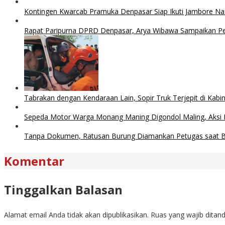
Kontingen Kwarcab Pramuka Denpasar Siap Ikuti Jambore Na
Rapat Paripurna DPRD Denpasar, Arya Wibawa Sampaikan 
Tabrakan dengan Kendaraan Lain, Sopir Truk Terjepit di Kabi
Sepeda Motor Warga Monang Maning Digondol Maling, Aksi
Tanpa Dokumen, Ratusan Burung Diamankan Petugas saat Ba
Komentar
Tinggalkan Balasan
Alamat email Anda tidak akan dipublikasikan.
Ruas yang wajib ditan