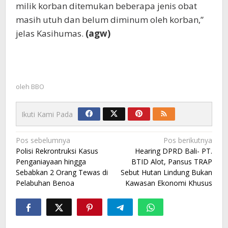
milik korban ditemukan beberapa jenis obat
masih utuh dan belum diminum oleh korban,”
jelas Kasihumas.
(agw)
oleh
BBO
Ikuti Kami Pada
Navigasi
Pos sebelumnya
Pos berikutnya
Polisi Rekrontruksi Kasus
Hearing DPRD Bali- PT.
pos
Penganiayaan hingga
BTID Alot, Pansus TRAP
Sebabkan 2 Orang Tewas di
Sebut Hutan Lindung Bukan
Pelabuhan Benoa
Kawasan Ekonomi Khusus