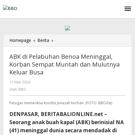
Lewati
ke
konten
Homepage
»
Berita
»
ABK
di
Pelabuhan
ABK di Pelabuhan Benoa Meninggal,
Benoa
Korban Sempat Muntah dan Mulutnya
Meninggal,
Keluar Busa
Korban
Sempat
11 Mei 2026
oleh
Muntah
BBO
oleh
BBO
dan
Mulutnya
Petugas memeriksa kondisi jenazah korban. (FOTO: BBO/Ist)
Keluar
Busa
DENPASAR, BERITABALIONLINE.net –
Seorang anak buah kapal (ABK) berinisial NA
(41) meninggal dunia secara mendadak di