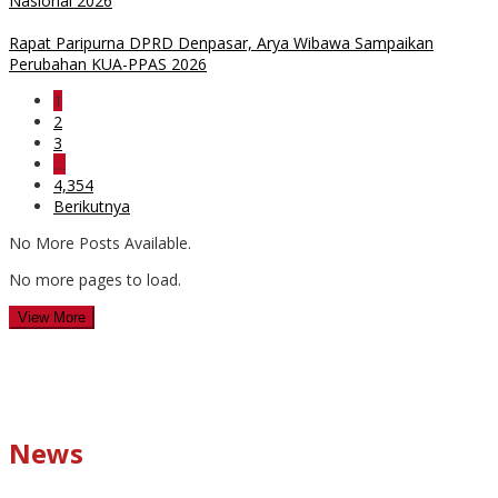
Nasional 2026
Rapat Paripurna DPRD Denpasar, Arya Wibawa Sampaikan
Perubahan KUA-PPAS 2026
1
2
3
…
4,354
Berikutnya
No More Posts Available.
No more pages to load.
View More
News