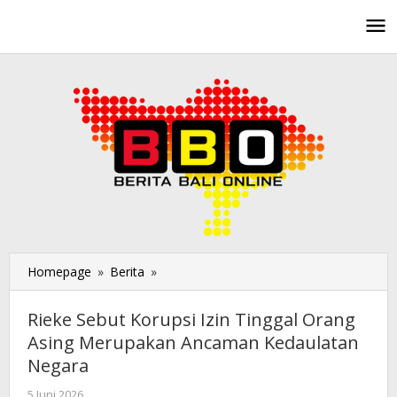
Lewati
ke
konten
Homepage
»
Berita
»
Rieke
Sebut
Korupsi
Rieke Sebut Korupsi Izin Tinggal Orang
Izin
Asing Merupakan Ancaman Kedaulatan
Tinggal
Negara
Orang
Asing
5 Juni 2026
oleh