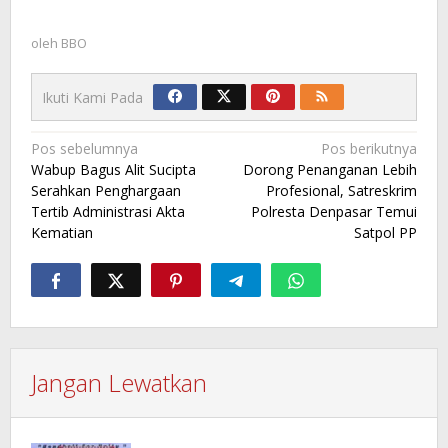
oleh
BBO
Ikuti Kami Pada
Navigasi
Pos sebelumnya
Pos berikutnya
Wabup Bagus Alit Sucipta
Dorong Penanganan Lebih
pos
Serahkan Penghargaan
Profesional, Satreskrim
Tertib Administrasi Akta
Polresta Denpasar Temui
Kematian
Satpol PP
Jangan Lewatkan