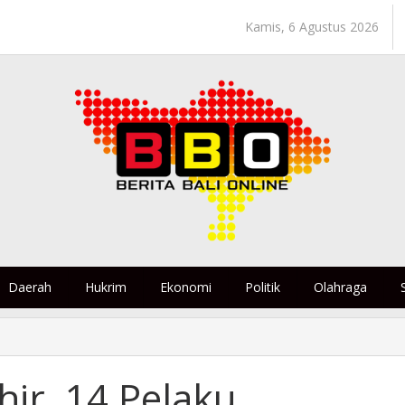
Kamis, 6 Agustus 2026
Daerah
Hukrim
Ekonomi
Politik
Olahraga
hir, 14 Pelaku