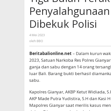
Pelaku
Penyalahgunaan 
Penyalahgunaan
Narkotika
di
Dibekuk Polisi
Gianyar
Dibekuk
Polisi
4 Mei 2023
oleh
BBO
oleh
BBO
Beritabalionline.net
– Dalam kurun wakt
2023, Satuan Narkoba Res Polres Gianyar
ganja dan sabu dengan 14 orang tersangka
luar Bali. Barang bukti berhasil diamank
sabu.
Kapolres Gianyar, AKBP Ketut Widiada, S.
AKP Made Putra Yudistira, S.H dan Kasi 
Mapolres Gianyar saat merilis kasus men