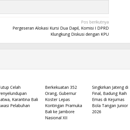
Pos berikutnya
Pergeseran Alokasi Kursi Dua Dapil, Komisi I DPRD
Klungkung Diskusi dengan KPU
Tutup Celah
Berkekuatan 352
Singkirkan Jateng di
Penyelundupan
Orang, Gubernur
Final, Badung Raih
atwa, Karantina Bali
Koster Lepas
Emas di Kejurnas
Awasi Pelabuhan
Kontingan Pramuka
Bola Tangan Junior
Bali ke Jambore
2026
Nasional XII