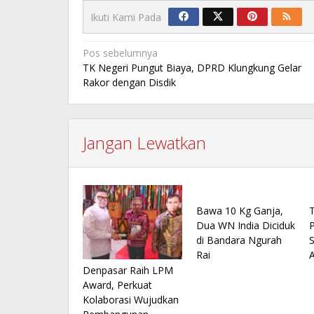
Ikuti Kami Pada
Navigasi
Pos sebelumnya
TK Negeri Pungut Biaya, DPRD Klungkung Gelar
pos
Rakor dengan Disdik
Jangan Lewatkan
Bawa 10 Kg Ganja,
Dua WN India Diciduk
di Bandara Ngurah
S
Rai
Denpasar Raih LPM
Award, Perkuat
Kolaborasi Wujudkan