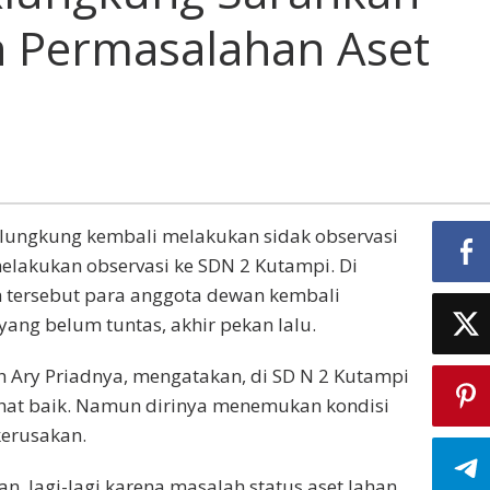
n Permasalahan Aset
Klungkung kembali melakukan sidak observasi
melakukan observasi ke SDN 2 Kutampi. Di
h tersebut para anggota dewan kembali
ang belum tuntas, akhir pekan lalu.
h Ary Priadnya, mengatakan, di SD N 2 Kutampi
hat baik. Namun dirinya menemukan kondisi
erusakan.
n, lagi-lagi karena masalah status aset lahan.