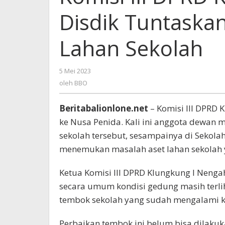
Sarankan
Disdik Tuntaska
Disdik
Tuntaskan
Permasalahan
Lahan Sekolah
Aset
Lahan
Sekolah
5 Mei 2023
oleh
BBO
oleh
BBO
Beritabalionlone.net
– Komisi III DPRD 
ke Nusa Penida. Kali ini anggota dewan 
sekolah tersebut, sesampainya di Sekola
menemukan masalah aset lahan sekolah y
Ketua Komisi III DPRD Klungkung I Nenga
secara umum kondisi gedung masih terli
tembok sekolah yang sudah mengalami k
Perbaikan tembok ini belum bisa dilakuka