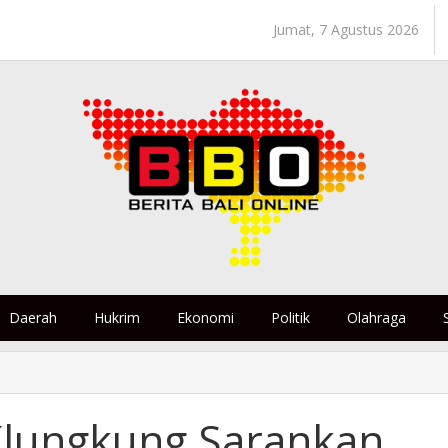
Jumat, 7 Agustus 2026
Daerah
Hukrim
Ekonomi
Politik
Olahraga
 Klungkung Sarankan