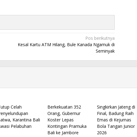
Pos berikutnya
Kesal Kartu ATM Hilang, Bule Kanada Ngamuk di
Seminyak
Tutup Celah
Berkekuatan 352
Singkirkan Jateng di
Penyelundupan
Orang, Gubernur
Final, Badung Raih
atwa, Karantina Bali
Koster Lepas
Emas di Kejurnas
Awasi Pelabuhan
Kontingan Pramuka
Bola Tangan Junior
Bali ke Jambore
2026