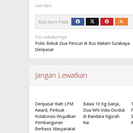
oleh
BBO
Ikuti Kami Pada
Navigasi
Pos sebelumnya
Polisi Bekuk Dua Pencuri di Bus Malam Surabaya-
pos
Denpasar
Jangan Lewatkan
Denpasar Raih LPM
Bawa 10 Kg Ganja,
Award, Perkuat
Dua WN India Diciduk
Kolaborasi Wujudkan
di Bandara Ngurah
S
Pembangunan
Rai
Berbasis Masyarakat