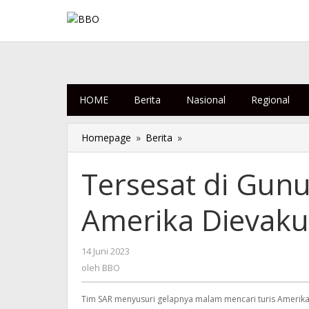
Lewati
ke
konten
HOME
Berita
Nasional
Regional
Homepage
»
Berita
»
Tersesat
di
Gunung
Tersesat di Gunu
Agung,
Turis
Amerika Dievaku
Amerika
Dievakuasi
14 Juni 2023
oleh
BBO
oleh
BBO
Tim SAR menyusuri gelapnya malam mencari turis Amerika.