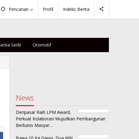
Pencarian
Profil
Indeks Berita
Serba Serbi
Otomotif
News
Denpasar Raih LPM Award,
Perkuat Kolaborasi Wujudkan Pembangunan
Berbasis Masyar…
Bawa 10 Kg Ganja, Dua WN