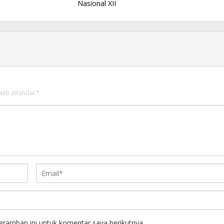
Nasional XII
ajib ditandai
*
eramban ini untuk komentar saya berikutnya.